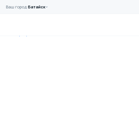
Перейти к основному содержанию
Ваш город:
Батайск
Главная
Оборудование
Квадрокоптер DJI — применяется для
аэрофотосъемки объектов