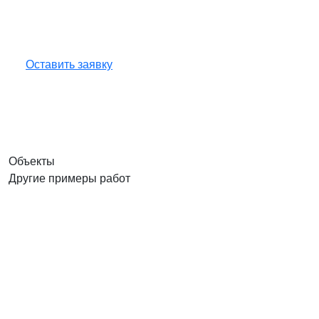
Оставьте заявку — инженер бесплатно
проконсультирует, рассчитает сроки и стоимость
работ.
Оставить заявку
Объекты
Другие примеры работ