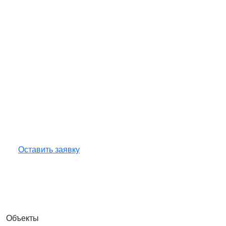
Нужна экспертиза вашего
объекта?
Оставьте заявку — инженер бесплатно
проконсультирует, рассчитает сроки и стоимость
работ.
Оставить заявку
Объекты